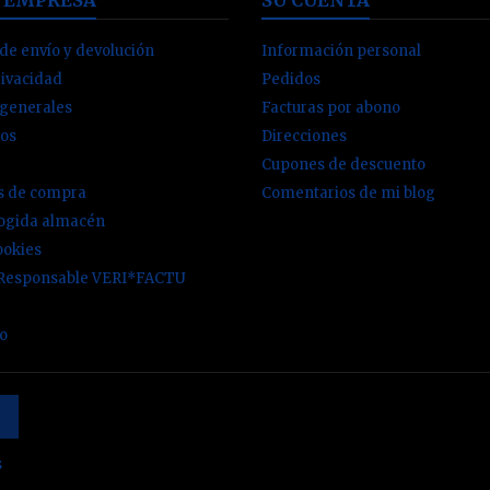
de envío y devolución
Información personal
rivacidad
Pedidos
 generales
Facturas por abono
os
Direcciones
Cupones de descuento
es de compra
Comentarios de mi blog
cogida almacén
ookies
 Responsable VERI*FACTU
io
s