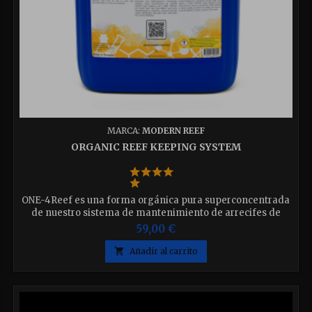
MARCA:
MODERN REEF
ORGANIC REEF KEEPING SYSTEM
ONE-4Reef es una forma orgánica pura superconcentrada
de nuestro sistema de mantenimiento de arrecifes de
consumo proporcional en un recipiente. ¡Contiene todos los
59,00 €
oligoelementos necesarios en el agua de mar natural,
micronutrientes orgánicos y aminoácidos en un solo

Añadir al carrito
producto! Disponible en 2 medidas elija la que desee.