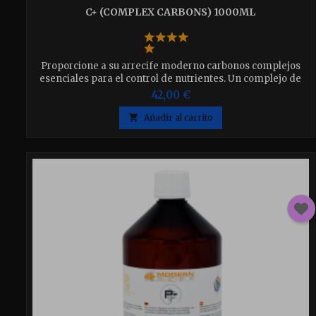
C+ (COMPLEX CARBONS) 1000ML
Proporcione a su arrecife moderno carbonos complejos
esenciales para el control de nutrientes. Un complejo de
sustancias de carbono y otros elementos orgánicos ligados
42,00 €
para mejorar la actividad de las bacterias reductoras de
nutrientes. Puede reducir tanto el nitrato como el fosfato.

Añadir al carrito