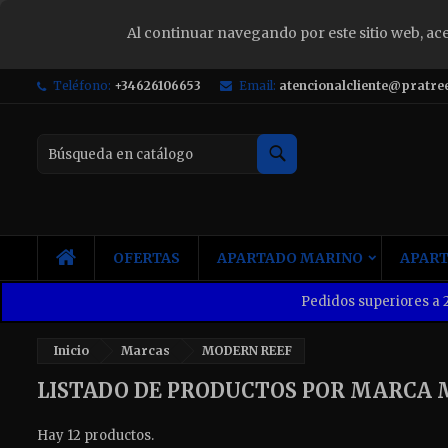
Al continuar navegando por este sitio web, ac
S
Teléfono:
+34626106653
Email:
atencionalcliente@pratre
Yo
Buscar
INICIO
OFERTAS
APARTADO MARINO
APART
Pedidos superiores a 2
Inicio
Marcas
MODERN REEF
LISTADO DE PRODUCTOS POR MARCA 
Hay 12 productos.