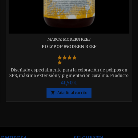
MARCA:
MODERN REEF
POLYPOP MODERN REEF
Diseñado especialmente para la coloración de pólipos en
SPS, máxima extensión y pigmentación coralina. Producto
complementario de “MR Complete Reef Food”. Disponible
41,50 €
en dos tamaños elija el que desee.

Añadir al carrito
 EMPRESA
SU CUENTA