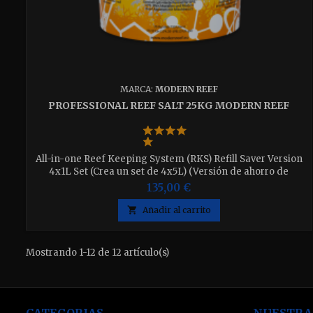
MARCA:
MODERN REEF
PROFESSIONAL REEF SALT 25KG MODERN REEF
All-in-one Reef Keeping System (RKS) Refill Saver Version
4x1L Set (Crea un set de 4x5L) (Versión de ahorro de
recarga) Esta es una versión de recarga de nuestro sistema
135,00 €
original RKS (Reef Keeping system) de consumo propor-
cional. Exactamente la misma fórmula en una versión

Añadir al carrito
semidiluida de fácil preparación para crear un set de 5
litros.
Mostrando 1-12 de 12 artículo(s)
CATEGORIAS
NUESTRA