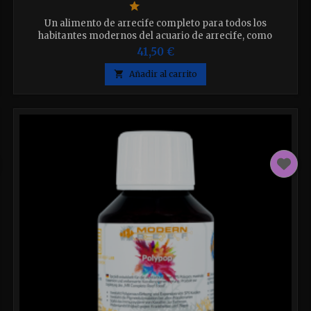
Un alimento de arrecife completo para todos los
habitantes modernos del acuario de arrecife, como
microorganismos, bacterias simbióti MR22128 cas,
41,50 €
filtradores y corales, tanto directa como
indirectamente.Disponible en dos tamaños elija el que

Añadir al carrito
desee.