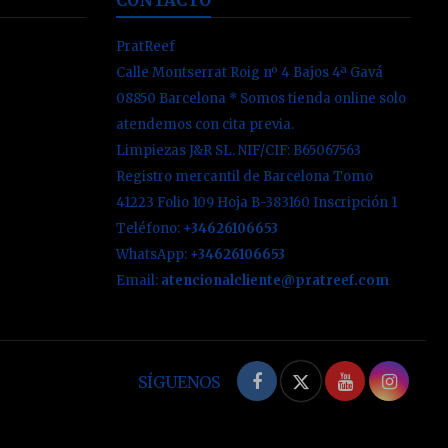
PratReef
Calle Montserrat Roig nº 4 Bajos 4ª Gavá
08850 Barcelona * Somos tienda online solo
atendemos con cita previa.
Limpiezas J&R SL. NIF/CIF: B65067563
Registro mercantil de Barcelona Tomo
41223 Folio 109 Hoja B-383160 Inscripción 1
Teléfono:
+34626106653
WhatsApp:
+34626106653
Email:
atencionalcliente@pratreef.com
Facebook
Twitter
YouTube
Inst
SÍGUENOS