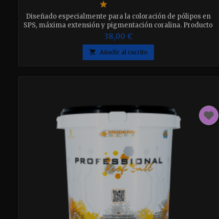
Diseñado especialmente para la coloración de pólipos en
SPS, máxima extensión y pigmentación coralina. Producto
complementario de “MR Complete Reef Food”. Disponible
38,00 €
en dos tamaños elija el que desee.

Añadir al carrito