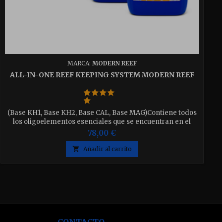
MARCA:
MODERN REEF
ALL-IN-ONE REEF KEEPING SYSTEM MODERN REEF
(Base KH1, Base KH2, Base CAL, Base MAG)Contiene todos
los oligoelementos esenciales que se encuentran en el
agua de mar natural, micronutrientes orgánicos e
78,00 €
inorgánicos y aminoácidos en un juego de 4
botes!Disponible en dos tamaños Set de 4×2.5 Litros y 4x 5

Añadir al carrito
Litros.
CONTACTO