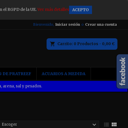
n el RGPD de la UE.
Ver más detalles
ACEPTO
×
Bienvenido,
Iniciar sesión
o
Crear una cuenta
Carrito
0
Productos -
0,00 €
n
 DE PRATREEF
ACUARIOS A MEDIDA
, arena, sal y pesados.



Escoger