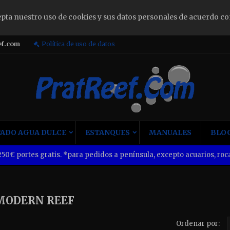
epta nuestro uso de cookies y sus datos personales de acuerdo co
ign in
ef.com
Política de uso de datos
u need to be logged in to save products in your wish list.
Cancel
Sign i
ADO AGUA DULCE
ESTANQUES
MANUALES
BLOG
50€ portes gratis. *para pedidos a península, excepto acuarios, roca
MODERN REEF
Ordenar por: