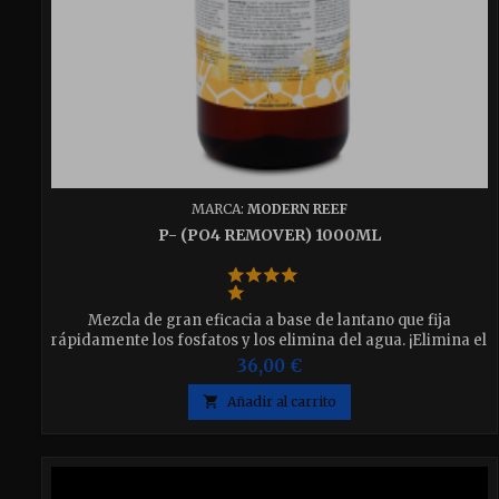
MARCA:
MODERN REEF
P- (PO4 REMOVER) 1000ML
Mezcla de gran eficacia a base de lantano que fija
rápidamente los fosfatos y los elimina del agua. ¡Elimina el
fosfato extremadamente rápido!
36,00 €

Añadir al carrito