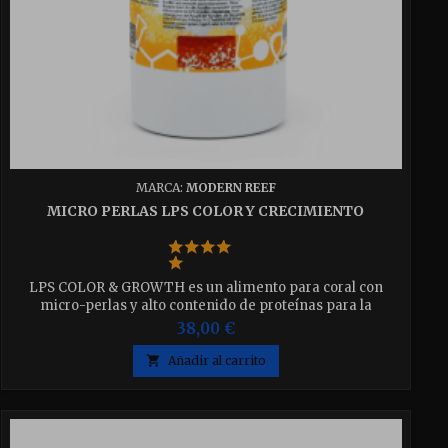
MARCA:
MODERN REEF
MICRO PERLAS LPS COLOR Y CRECIMIENTO
LPS COLOR & GROWTH es un alimento para coral con
micro-perlas y alto contenido de proteínas para la
alimentación directa o en la columna de agua.
38,00 €

Añadir al carrito