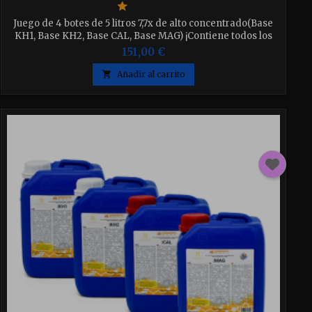
Juego de 4 botes de 5 litros 7,7x de alto concentrado(Base
KH1, Base KH2, Base CAL, Base MAG) ¡Contiene todos los
oligoelementos esenciales que se encuentran en el agua
151,00 €
de mar natural, micronutrientes orgánicos e inorgánicos y
aminoácidos en un solo producto!

Añadir al carrito