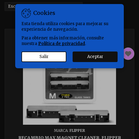

Escoger
Cookies
Mostrando 1-2 de 2 artículo(s)
Esta tienda utiliza cookies para mejorar su
experiencia de navegación.
Para obtener más información, consulte
nuestra
Política de privacidad
.
Salir
Aceptar
MARCA:
FLIPPER
RECAMBIO MAX MAGNET CLEANER, FLIPPER