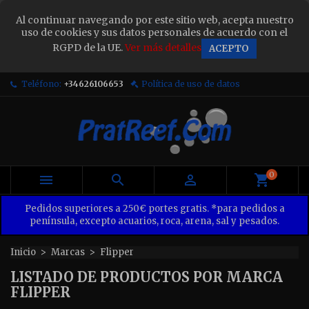
×
Al continuar navegando por este sitio web, acepta nuestro
Sign in
uso de cookies y sus datos personales de acuerdo con el
RGPD de la UE.
Ver más detalles
ACEPTO
You need to be logged in to save products in your
wish list.
Teléfono:
+34626106653
Política de uso de datos
Cancel
Sign in
0



Pedidos superiores a 250€ portes gratis. *para pedidos a
península, excepto acuarios, roca, arena, sal y pesados.
Inicio
Marcas
Flipper
LISTADO DE PRODUCTOS POR MARCA
FLIPPER