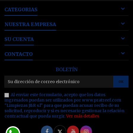

CATEGORIAS

NUESTRA EMPRESA

SU CUENTA

CONTACTO
BOLETÍN
Al enviar este formulario, acepto que los datos
ingresados puedan ser utilizados por www.pratreef.com
"Limpiezas J&R s.l" para que puedan acusar recibo de su
solicitud, reproducir y si es necesario gestionar la relación
contractual que pueda surgir.
Ver más detalles
Facebook
Twitter
YouTube
Instagram