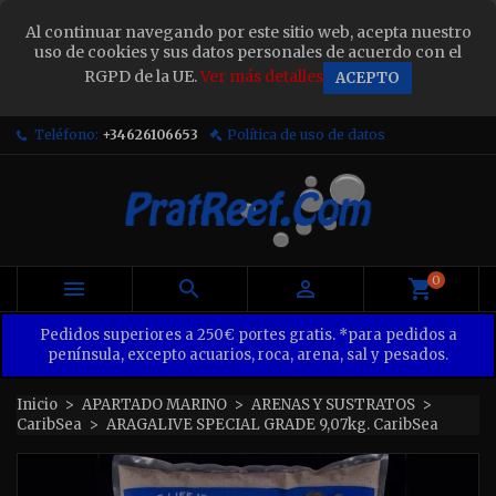
×
Al continuar navegando por este sitio web, acepta nuestro
Sign in
uso de cookies y sus datos personales de acuerdo con el
RGPD de la UE.
Ver más detalles
ACEPTO
You need to be logged in to save products in your
wish list.
Teléfono:
+34626106653
Política de uso de datos
Cancel
Sign in
0



Pedidos superiores a 250€ portes gratis. *para pedidos a
península, excepto acuarios, roca, arena, sal y pesados.
Inicio
APARTADO MARINO
ARENAS Y SUSTRATOS
CaribSea
ARAGALIVE SPECIAL GRADE 9,07kg. CaribSea