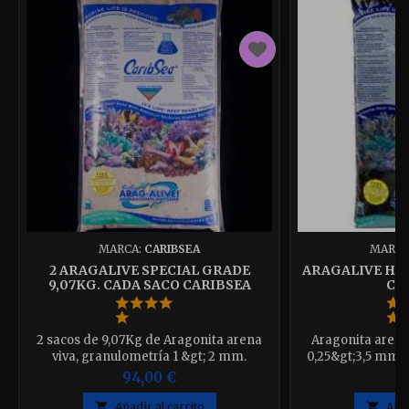
MARCA:
CARIBSEA
MARCA
2 ARAGALIVE SPECIAL GRADE
ARAGALIVE HAW
9,07KG. CADA SACO CARIBSEA
CA
2 sacos de 9,07Kg de Aragonita arena
Aragonita arena
viva, granulometría 1 &gt; 2 mm.
0,25&gt;3,5 mm. 
Contiene agua.
envas
94,00 €
4

Añadir al carrito

Añad