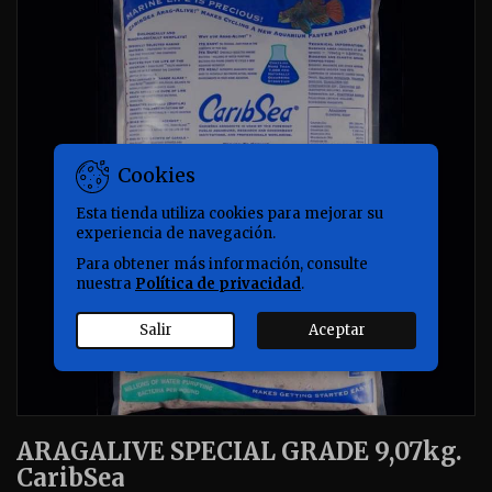
Cookies
Esta tienda utiliza cookies para mejorar su
experiencia de navegación.
Para obtener más información, consulte
nuestra
Política de privacidad
.
Salir
Aceptar
ARAGALIVE SPECIAL GRADE 9,07kg.
CaribSea