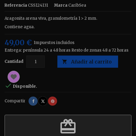
Referencia
CSS124131
Marca
CaribSea
Aragonita arena viva, granulometría 1 > 2 mm.
Contiene agua.
49,00 €
Impuestos incluidos
Entrega: península 24 a 48 horas Resto de zonas 48 a 72 horas
Añadir al carrito
Cantidad


Disponible.
Compartir
Tuitear
Pinterest
Compartir
redeem