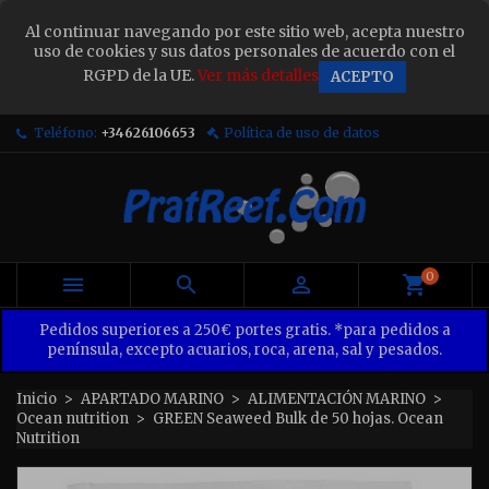
×
Al continuar navegando por este sitio web, acepta nuestro
Sign in
uso de cookies y sus datos personales de acuerdo con el
RGPD de la UE.
Ver más detalles
ACEPTO
You need to be logged in to save products in your
wish list.
Teléfono:
+34626106653
Política de uso de datos
Cancel
Sign in
0



Pedidos superiores a 250€ portes gratis. *para pedidos a
península, excepto acuarios, roca, arena, sal y pesados.
Inicio
APARTADO MARINO
ALIMENTACIÓN MARINO
Ocean nutrition
GREEN Seaweed Bulk de 50 hojas. Ocean
Nutrition