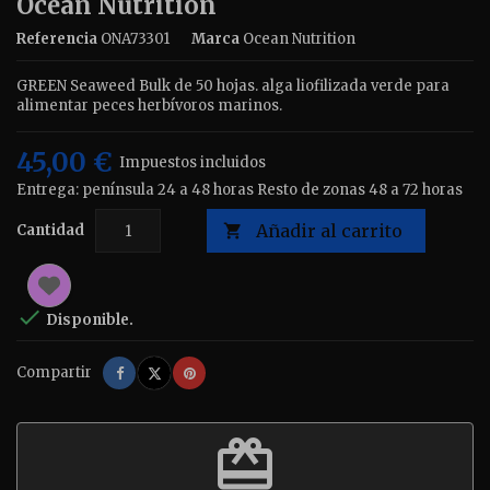
Ocean Nutrition
Referencia
ONA73301
Marca
Ocean Nutrition
GREEN Seaweed Bulk de 50 hojas. alga liofilizada verde para
alimentar peces herbívoros marinos.
45,00 €
Impuestos incluidos
Entrega: península 24 a 48 horas Resto de zonas 48 a 72 horas
Añadir al carrito
Cantidad


Disponible.
Compartir
Tuitear
Pinterest
Compartir
redeem