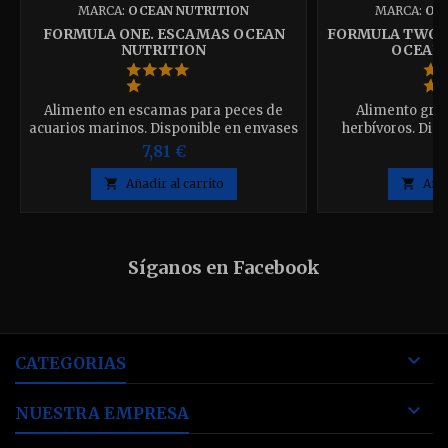
MARCA:
OCEAN NUTRITION
MARCA:
OC
FORMULA ONE. ESCAMAS OCEAN
FORMULA TWO,
NUTRITION
OCEAN 
Alimento en escamas para peces de
Alimento gra
acuarios marinos. Disponible en envases
herbívoros. Dis
de 34g. y 71g. elija el que desee.
7,81 €
4

Añadir al carrito

Añad
Síganos en Facebook

CATEGORIAS

NUESTRA EMPRESA