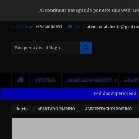
Al continuar navegando por este sitio web, ac
S
Teléfono:
+34626106653
Email:
atencionalcliente@pratre
Yo
Buscar
INICIO
OFERTAS
APARTADO MARINO
APART
Pedidos superiores a 2
Inicio
APARTADO MARINO
ALIMENTACIÓN MARINO