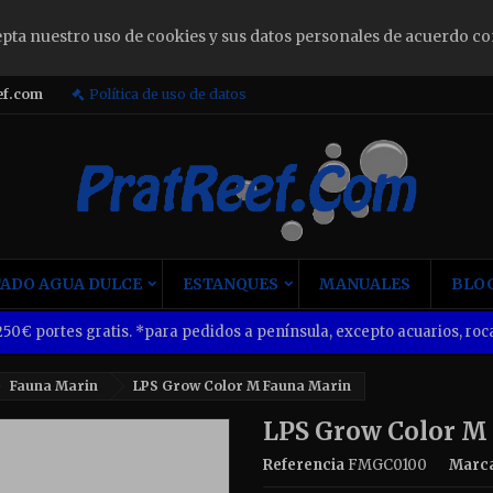
epta nuestro uso de cookies y sus datos personales de acuerdo co
ign in
ef.com
Política de uso de datos
u need to be logged in to save products in your wish list.
Cancel
Sign i
ADO AGUA DULCE
ESTANQUES
MANUALES
BLOG
50€ portes gratis. *para pedidos a península, excepto acuarios, roca
Fauna Marin
LPS Grow Color M Fauna Marin
LPS Grow Color M
Referencia
FMGC0100
Marc