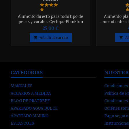
Alimento directo para todo tipo de
Alimento pla
peces y corales: Cyclops-Plankton
concentrado a 
y tejido de m
25,00 €
SPS, LPS, gorg
invertebr

Añadir al carrito

Añ
CATEGORIAS
NUESTRA
MANUALES
Condiciones 
ACUARIOS A MEDIDA
Política de P
BLOG DE PRATREEF
Condiciones
APARTADO AGUA DULCE
Quiénes som
APARTADO MARINO
Pago seguro
ESTANQUES
Instruccion