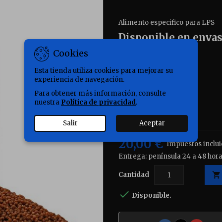
Alimento especifico para LPS
Disponible en envase
el que desee
Cookies
Esta tienda utiliza cookies para mejorar su
experiencia de navegación.
Para obtener más información, consulte
Bote
nuestra
Política de privacidad
.
Salir
Aceptar
20,00 €
Impuestos inclu
Entrega: península 24 a 48 hora
Cantidad


Disponible.