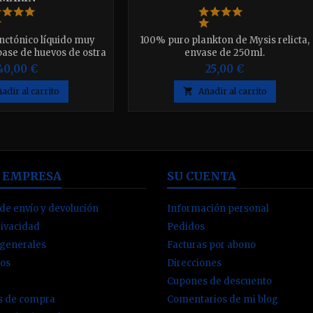
nctónico líquido muy
100% puro plankton de Mysis relicta,
base de huevos de ostra
envase de 250ml.
oluscos, indicado para
40,00 €
25,00 €
onias, esponjas y otros
ados filtradores.
adir al carrito

Añadir al carrito
 EMPRESA
SU CUENTA
de envío y devolución
Información personal
rivacidad
Pedidos
 generales
Facturas por abono
os
Direcciones
Cupones de descuento
es de compra
Comentarios de mi blog