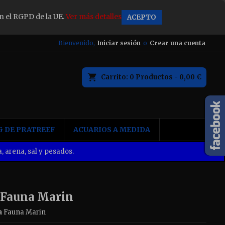
n el RGPD de la UE.
Ver más detalles
ACEPTO
×
Bienvenido,
Iniciar sesión
o
Crear una cuenta
Carrito
0
Productos -
0,00 €
n
 DE PRATREEF
ACUARIOS A MEDIDA
, arena, sal y pesados.
 Fauna Marin
a
Fauna Marin