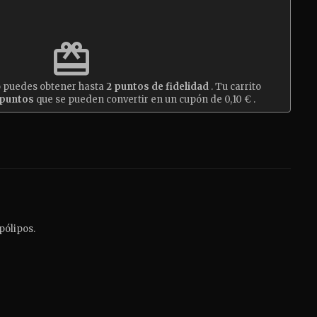
est
redeem
o puedes obtener hasta
2
puntos de fidelidad
. Tu carrito
puntos
que se pueden convertir en un cupón de
0,10 €
.
 pólipos.