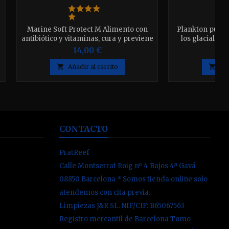
Marine Soft Protect M Alimento con
Plankton puro y
antibiótico y vitaminas, cura y previene
los glaciales
enfermedades Disponible en envases
enriquecido
14,00 €
2
de 100ml "65g." y 250ml "150g.". elija el
Finmarchitus, 
que desee.
después de abri

Añadir al carrito

Aña
CONTACTO
PratReef
Calle Montserrat Roig nº 4 Bajos 4ª Gavá
08850 Barcelona * Somos tienda online solo
atendemos con cita previa.
Limpiezas J&R SL. NIF/CIF: B65067563
Registro mercantil de Barcelona Tomo