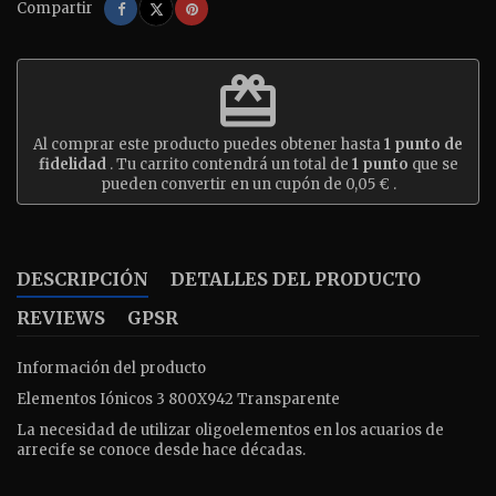
Compartir
Tuitear
Pinterest
Compartir
redeem
Al comprar este producto puedes obtener hasta
1
punto de
fidelidad
. Tu carrito contendrá un total de
1
punto
que se
pueden convertir en un cupón de
0,05 €
.
DESCRIPCIÓN
DETALLES DEL PRODUCTO
REVIEWS
GPSR
Información del producto
Elementos Iónicos 3 800X942 Transparente
La necesidad de utilizar oligoelementos en los acuarios de
arrecife se conoce desde hace décadas.