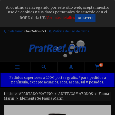
×
Al continuar navegando por este sitio web, acepta nuestro
Sign in
uso de cookies y sus datos personales de acuerdo con el
RGPD de la UE.
Ver más detalles
ACEPTO
You need to be logged in to save products in your
wish list.
Teléfono:
+34626106653
Política de uso de datos
Cancel
Sign in
0



Pedidos superiores a 250€ portes gratis. *para pedidos a
península, excepto acuarios, roca, arena, sal y pesados.
Inicio
APARTADO MARINO
ADITIVOS Y ABONOS
Fauna
Marin
Elements Se Fauna Marin