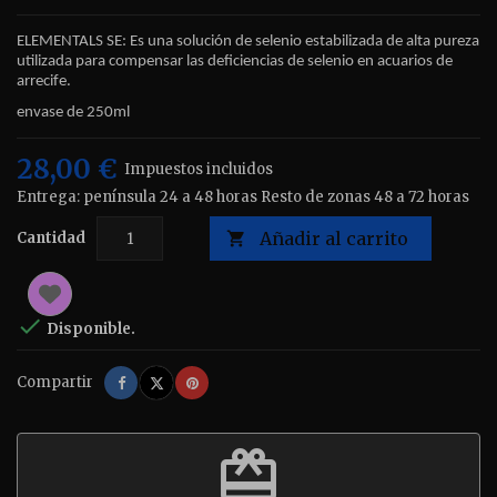
ELEMENTALS SE: Es una solución de selenio estabilizada de alta pureza
utilizada para compensar las deficiencias de selenio en acuarios de
arrecife.
envase de 250ml
28,00 €
Impuestos incluidos
Entrega: península 24 a 48 horas Resto de zonas 48 a 72 horas
Añadir al carrito
Cantidad


Disponible.
Compartir
Tuitear
Pinterest
Compartir
redeem