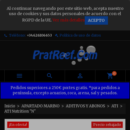
×
Al continuar navegando por este sitio web, acepta nuestro
Sign in
uso de cookies y sus datos personales de acuerdo con el
RGPD de la UE.
Ver más detalles
ACEPTO
You need to be logged in to save products in your
wish list.
Teléfono:
+34626106653
Política de uso de datos
Cancel
Sign in
0



Pedidos superiores a 250€ portes gratis. *para pedidos a
península, excepto acuarios, roca, arena, sal y pesados.
Inicio
APARTADO MARINO
ADITIVOS Y ABONOS
ATI
ATI Nutrition "N"
¡En oferta!
Precio rebajado