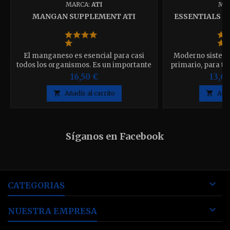
MARCA:
ATI
MA
MANGAN SUPPLEMENT ATI
ESSENTIALS SE
El manganeso es esencial para casi
Moderno sistem
todos los organismos. Es un importante
primario, para to
cofactor de muchas enzimas. 1 ml del
arrecife. Su sofis
16,50 €
13,60
suplemento aumenta la concentración
todos los M
de manganeso de 100 litros en 2 μg / l.
importantes el

Añadir al carrito

Añad
Envase: 100ml
equilibrio y pro
estable para el ac
tres botellas. 
Síganos en Facebook

CATEGORIAS

NUESTRA EMPRESA