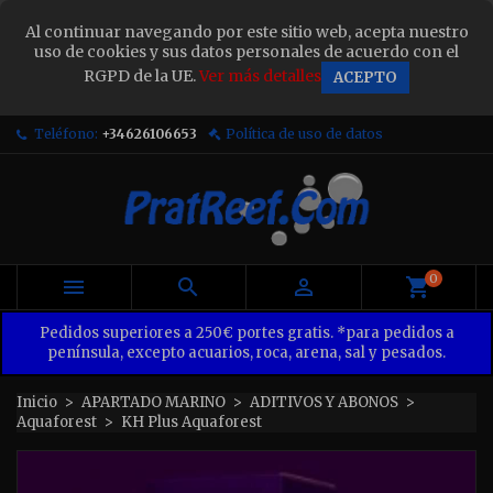
×
Al continuar navegando por este sitio web, acepta nuestro
Sign in
uso de cookies y sus datos personales de acuerdo con el
RGPD de la UE.
Ver más detalles
ACEPTO
You need to be logged in to save products in your
wish list.
Teléfono:
+34626106653
Política de uso de datos
Cancel
Sign in
0



Pedidos superiores a 250€ portes gratis. *para pedidos a
península, excepto acuarios, roca, arena, sal y pesados.
Inicio
APARTADO MARINO
ADITIVOS Y ABONOS
Aquaforest
KH Plus Aquaforest