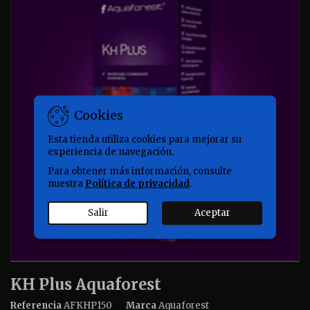
Cookies
Esta tienda utiliza cookies para mejorar su
experiencia de navegación.
Para obtener más información, consulte
nuestra
Política de privacidad
.
Salir
Aceptar
KH Plus Aquaforest
Referencia
AFKHP150
Marca
Aquaforest