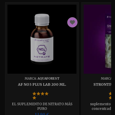
MARCA:
AQUAFOREST
MARCA:
AF NO3 PLUS LAB 200 ML.
STRONTIU
EL SUPLEMENTO DE NITRATO MÁS
suplemento con
PURO
concentrados
13,90 €
1