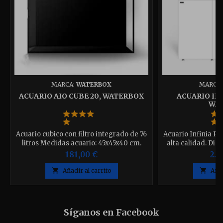
MARCA:
WATERBOX
MARCA
ACUARIO AIO CUBE 20, WATERBOX
ACUARIO INF
WA
Acuario cubico con filtro integrado de 76
Acuario Infinia Re
litros Medidas acuario: 45x45x40 cm.
alta calidad. Dis
Cristal Acuario: Starphire Ultra-Clear™
Blanco o Negro e
181,00 €
2.7
Glass de 6 mm. * Este producto tiene
Portes gratis. *
Transporte puerta a puerta "el cliente se
Transporte puerta 

Añadir al carrito

Añad
hará cargo de la recogida del pedido en
hará cargo de la 
el portal de su calle". Para más
el portal de s
aclaraciones contacte con nosotros.
aclaraciones co
Síganos en Facebook