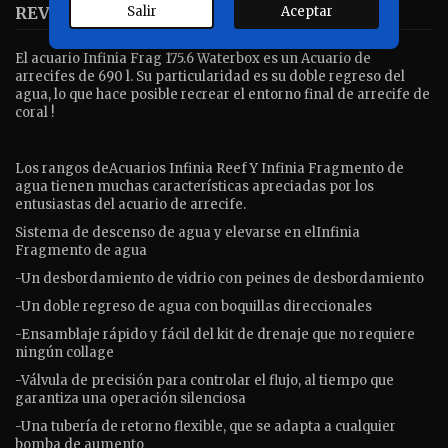
REVIEWS
GPSR
Salir
Aceptar
El acuario Infinia Frag 175.6 Waterbox es un Acuario de
arrecifes de 690 l. Su particularidad es su doble regreso del
agua, lo que hace posible recrear el entorno final de arrecife de
coral !
Los rangos deAcuarios Infinia Reef Y Infinia Fragmento de
agua tienen muchas características apreciadas por los
entusiastas del acuario de arrecife.
Sistema de descenso de agua y elevarse en elInfinia
Fragmento de agua
-Un desbordamiento de vidrio con peines de desbordamiento
-Un doble regreso de agua con boquillas direccionales
-Ensamblaje rápido y fácil del kit de drenaje que no requiere
ningún collage
-Válvula de precisión para controlar el flujo, al tiempo que
garantiza una operación silenciosa
-Una tubería de retorno flexible, que se adapta a cualquier
bomba de aumento