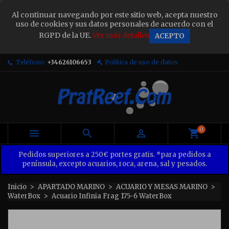
×
Al continuar navegando por este sitio web, acepta nuestro
Sign in
uso de cookies y sus datos personales de acuerdo con el
RGPD de la UE.
Ver más detalles
ACEPTO
You need to be logged in to save products in your
wish list.
Teléfono:
+34626106653
Política de uso de datos
Cancel
Sign in
0



Pedidos superiores a 250€ portes gratis. *para pedidos a
península, excepto acuarios, roca, arena, sal y pesados.
Inicio
APARTADO MARINO
ACUARIO Y MESAS MARINO
WaterBox
Acuario Infinia Frag 175-6 WaterBox