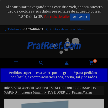
×
Al continuar navegando por este sitio web, acepta nuestro
Sign in
uso de cookies y sus datos personales de acuerdo con el
RGPD de la UE.
Ver más detalles
ACEPTO
You need to be logged in to save products in your
wish list.
Teléfono:
+34626106653
Política de uso de datos
Cancel
Sign in
0



Pedidos superiores a 250€ portes gratis. *para pedidos a
península, excepto acuarios, roca, arena, sal y pesados.
Inicio
APARTADO MARINO
ACCESORIOS RECAMBIOS
MARINO
Fauna Marin
DIY DOSER 2 u. Fauna Marin