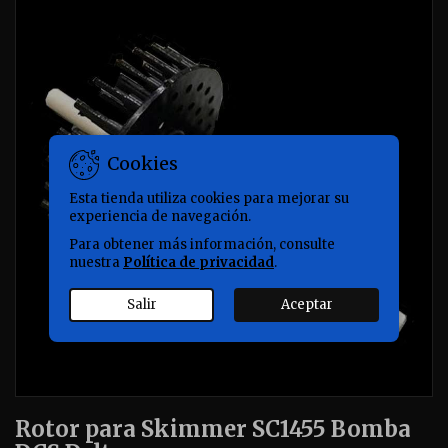
Cookies
Esta tienda utiliza cookies para mejorar su
experiencia de navegación.
Para obtener más información, consulte
nuestra
Política de privacidad
.
Salir
Aceptar
Rotor para Skimmer SC1455 Bomba