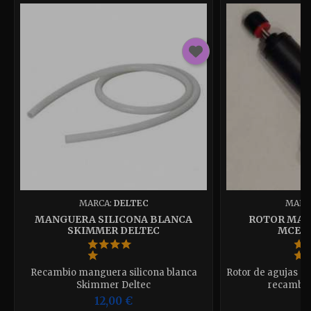
MARCA:
DELTEC
MARC
MANGUERA SILICONA BLANCA
ROTOR MAXI
SKIMMER DELTEC
MCE30
Recambio manguera silicona blanca
Rotor de agujas p
Skimmer Deltec
recambio
12,00 €
3