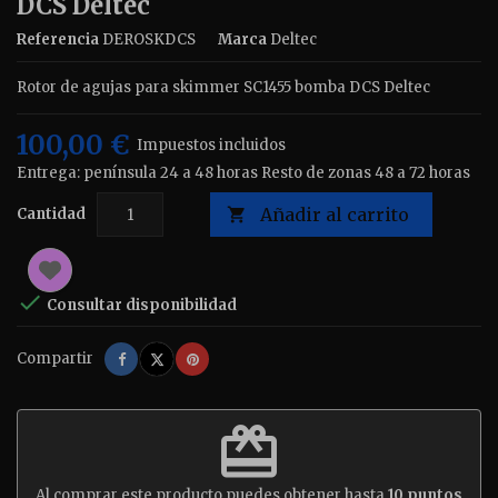
DCS Deltec
Referencia
DEROSKDCS
Marca
Deltec
Rotor de agujas para skimmer SC1455 bomba DCS Deltec
100,00 €
Impuestos incluidos
Entrega: península 24 a 48 horas Resto de zonas 48 a 72 horas
Añadir al carrito
Cantidad


Consultar disponibilidad
Compartir
Tuitear
Pinterest
Compartir
redeem
Al comprar este producto puedes obtener hasta
10
puntos