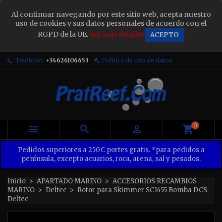
×
Al continuar navegando por este sitio web, acepta nuestro
Sign in
uso de cookies y sus datos personales de acuerdo con el
RGPD de la UE.
Ver más detalles
ACEPTO
You need to be logged in to save products in your
wish list.
Teléfono:
+34626106653
Política de uso de datos
Cancel
Sign in
0



Pedidos superiores a 250€ portes gratis. *para pedidos a
península, excepto acuarios, roca, arena, sal y pesados.
Inicio
APARTADO MARINO
ACCESORIOS RECAMBIOS
MARINO
Deltec
Rotor para Skimmer SC1455 Bomba DCS
Deltec