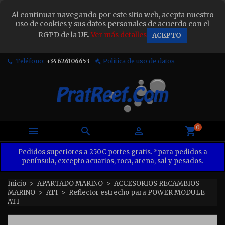
×
Al continuar navegando por este sitio web, acepta nuestro
Sign in
uso de cookies y sus datos personales de acuerdo con el
RGPD de la UE.
Ver más detalles
ACEPTO
You need to be logged in to save products in your
wish list.
Teléfono:
+34626106653
Política de uso de datos
Cancel
Sign in
0



Pedidos superiores a 250€ portes gratis. *para pedidos a
península, excepto acuarios, roca, arena, sal y pesados.
Inicio
APARTADO MARINO
ACCESORIOS RECAMBIOS
MARINO
ATI
Reflector estrecho para POWER MODULE
ATI