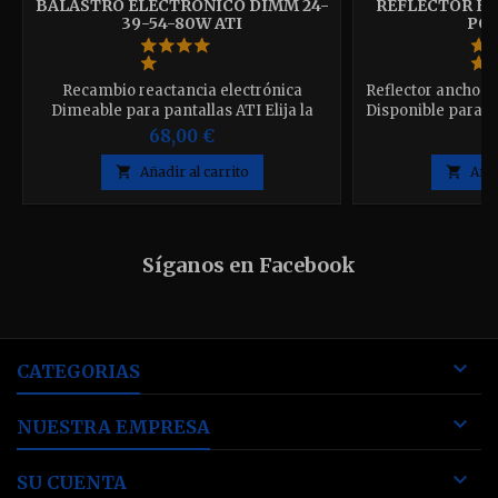
BALASTRO ELECTRÓNICO DIMM 24-
REFLECTOR ES
39-54-80W ATI
POW
Recambio reactancia electrónica
Reflector ancho 
Dimeable para pantallas ATI Elija la
Disponible para 
potencias deseada 24, 39, 54 y 80 w.
68,00 €
1

Añadir al carrito

Añad
Síganos en Facebook

CATEGORIAS

NUESTRA EMPRESA

SU CUENTA