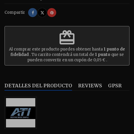
Compartir
Tuitear
Pinterest
Compartir
redeem
Al comprar este producto puedes obtener hasta
1
punto de
fidelidad
. Tu carrito contendrá un total de
1
punto
que se
pueden convertir en un cupón de
0,05 €
.
DETALLES DEL PRODUCTO
REVIEWS
GPSR