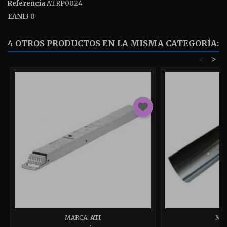
Referencia
ATRP0024
EAN13
0
4 OTROS PRODUCTOS EN LA MISMA CATEGORÍA:
<
>
MARCA:
ATI
MA