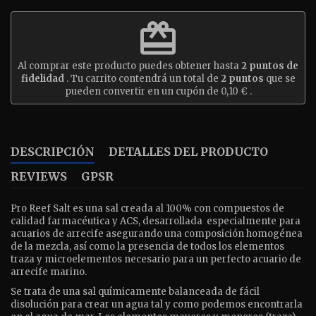
redeem
Al comprar este producto puedes obtener hasta
2
puntos de
fidelidad
. Tu carrito contendrá un total de
2
puntos
que se
pueden convertir en un cupón de
0,10 €
.
DESCRIPCIÓN
DETALLES DEL PRODUCTO
REVIEWS
GPSR
Pro Reef Salt es una sal creada al 100% con compuestos de
calidad farmacéutica y ACS, desarrollada
especialmente para
acuarios de arrecife asegurando una composición homogénea
de la mezcla, así como la presencia de todos los elementos
traza y microelementos necesario para un perfecto acuario de
arrecife marino.
Se trata de una sal químicamente balanceada de fácil
disolución para crear un agua tal y como podemos encontrarla