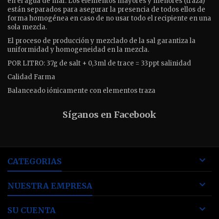
en el agua de mar. Los elementos mayores y menores (traza)
están separados para asegurar la presencia de todos ellos de
forma homogénea en caso de no usar todo el recipiente en una
sola mezcla.
El proceso de producción y mezclado de la sal garantiza la
uniformidad y homogeneidad en la mezcla.
POR LITRO: 37g de salt + 0,3ml de trace = 33ppt salinidad
Calidad Farma
Balanceado iónicamente con elementos traza
Síganos en Facebook

CATEGORIAS

NUESTRA EMPRESA

SU CUENTA