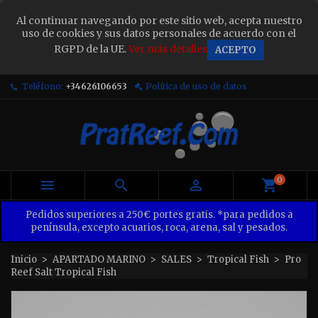
×
Al continuar navegando por este sitio web, acepta nuestro
Sign in
uso de cookies y sus datos personales de acuerdo con el
RGPD de la UE.
Ver más detalles
ACEPTO
You need to be logged in to save products in your
wish list.
Teléfono:
+34626106653
Política de uso de datos
Cancel
Sign in
0



Pedidos superiores a 250€ portes gratis. *para pedidos a
península, excepto acuarios, roca, arena, sal y pesados.
Inicio
APARTADO MARINO
SALES
Tropical Fish
Pro
Reef Salt Tropical Fish