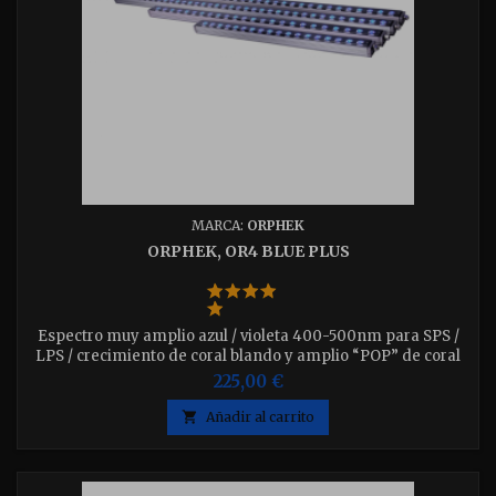
MARCA:
ORPHEK
ORPHEK, OR4 BLUE PLUS
Espectro muy amplio azul / violeta 400-500nm para SPS /
LPS / crecimiento de coral blando y amplio “POP” de coral
fluorescente. Incluye juego de cables para colgar del techo
225,00 €
Disponible en 5 medidas 15 - 30 - 40 - 60 -75 w. Con las
mismas prestaciones que las OR3, pero con el modulo ICON

Añadir al carrito
incluido que permite su control con la app de Orphek.