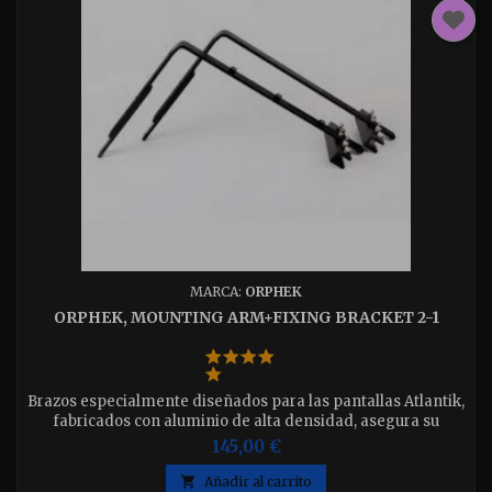
MARCA:
ORPHEK
ORPHEK, MOUNTING ARM+FIXING BRACKET 2-1
Brazos especialmente diseñados para las pantallas Atlantik,
fabricados con aluminio de alta densidad, asegura su
resistencia y su no oxidación.
145,00 €

Añadir al carrito