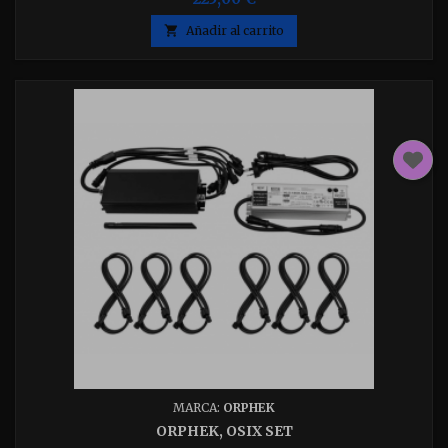
60 -75 w. Con las mismas prestaciones que las OR3, pero con
el modulo ICON incluido que permite su control con la app

Añadir al carrito
de Orphek.
MARCA:
ORPHEK
ORPHEK, OSIX SET