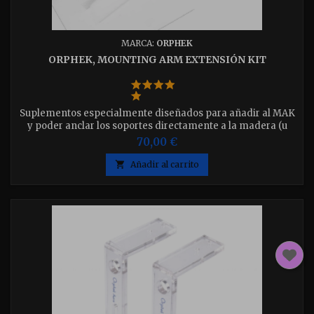
MARCA:
ORPHEK
ORPHEK, MOUNTING ARM EXTENSIÓN KIT
Suplementos especialmente diseñados para añadir al MAK
y poder anclar los soportes directamente a la madera (u
otro material) de la mesa.
70,00 €

Añadir al carrito