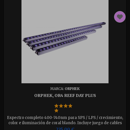
MARCA:
ORPHEK
ORPHEK, OR4 REEF DAY PLUS
Espectro completo 400-740nm para SPS / LPS / crecimiento,
color e iluminación de coral blando. Incluye juego de cables
para colgar del techo. Disponible en 5 medidas 15 - 30 - 40 -
225,00 €