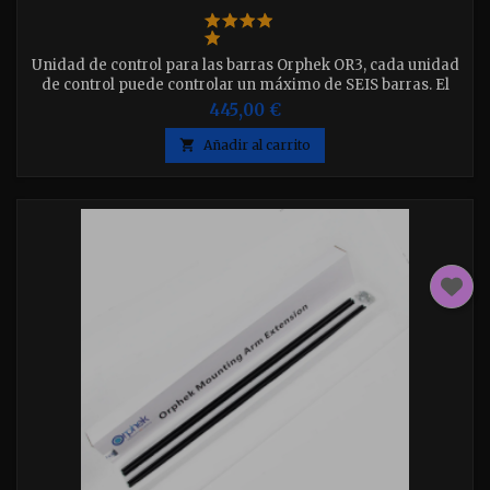
Unidad de control para las barras Orphek OR3, cada unidad
de control puede controlar un máximo de SEIS barras. El
SET contiene: Unidad de Control, Antena, Alimentador y 6
445,00 €
cables para las barras. Disponible en 2 opciones Set 60 - 90 -
120 y 150 ATENCIÓN !!!, el OSIX solo funciona en las barras

Añadir al carrito
fabricadas del 2022 en adelante