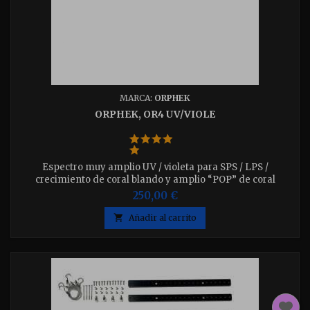
MARCA:
ORPHEK
ORPHEK, OR4 UV/VIOLE
Espectro muy amplio UV / violeta para SPS / LPS /
crecimiento de coral blando y amplio “POP” de coral
fluorescente. Incluye juego de cables para colgar del techo
250,00 €
Disponible en 4 medidas 30 - 40 - 60 -75 w. Con las mismas
prestaciones que las OR3, pero con el modulo ICON incluido

Añadir al carrito
que permite su control con la app de Orphek.