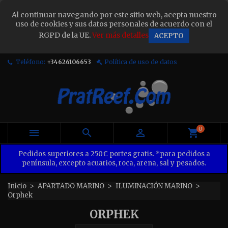
×
Al continuar navegando por este sitio web, acepta nuestro
Sign in
uso de cookies y sus datos personales de acuerdo con el
RGPD de la UE.
Ver más detalles
ACEPTO
You need to be logged in to save products in your
wish list.
Teléfono:
+34626106653
Política de uso de datos
Cancel
Sign in
0



Pedidos superiores a 250€ portes gratis. *para pedidos a
península, excepto acuarios, roca, arena, sal y pesados.
Inicio
APARTADO MARINO
ILUMINACIÓN MARINO
Orphek
ORPHEK